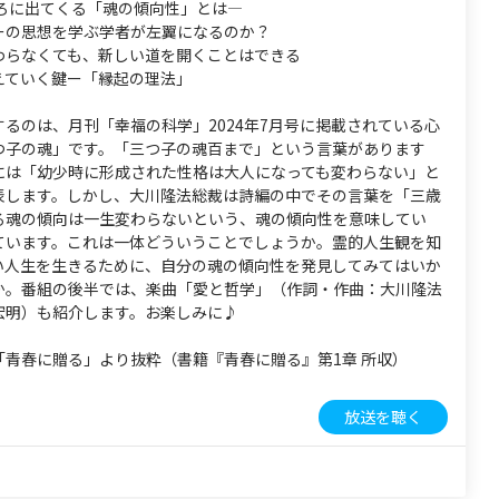
ころに出てくる「魂の傾向性」とは―
ーの思想を学ぶ学者が左翼になるのか？
わらなくても、新しい道を開くことはできる
えていく鍵ー「縁起の理法」
るのは、月刊「幸福の科学」2024年7月号に掲載されている心
つ子の魂」です。「三つ子の魂百まで」という言葉があります
には「幼少時に形成された性格は大人になっても変わらない」と
表します。しかし、大川隆法総裁は詩編の中でその言葉を「三歳
る魂の傾向は一生変わらないという、魂の傾向性を意味してい
ています。これは一体どういうことでしょうか。霊的人生観を知
い人生を生きるために、自分の魂の傾向性を発見してみてはいか
か。番組の後半では、楽曲「愛と哲学」（作詞・作曲：大川隆法
宏明）も紹介します。お楽しみに♪
「青春に贈る」より抜粋（書籍『青春に贈る』第1章 所収）
放送を聴く