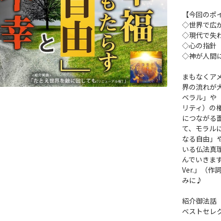
【今回のポ
◇世界で広
◇現代で失
◇心の指針
◇神が人間
まもなくア
界の流れが
ベラル」や
リティ）の
につながる
て、モラル
なる自由」
いる仏法真
んでいきます
Ver.」（
みに♪
紹介御法話
ベストセレ