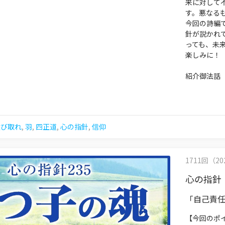
来に対して
す。悪なる
今回の詩編
針が説かれ
っても、未
楽しみに！
紹介御法話
選び取れ
,
羽
,
四正道
,
心の指針
,
信仰
1711回（202
心の指針
「自己責
【今回のポ