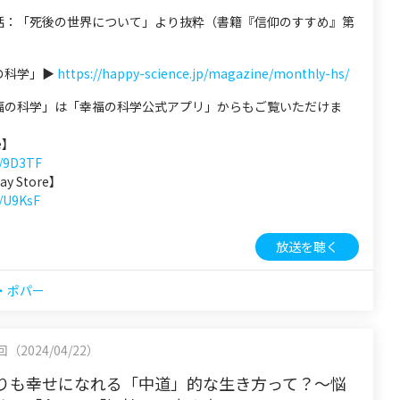
話：「死後の世界について」より抜粋（書籍『信仰のすすめ』第
の科学」▶
https://happy-science.jp/magazine/monthly-hs/
福の科学」は「幸福の科学公式アプリ」からもご覧いただけま
e】
d/9D3TF
ay Store】
d/U9KsF
放送を聴く
・ポパー
2回（2024/04/22）
りも幸せになれる「中道」的な生き方って？～悩