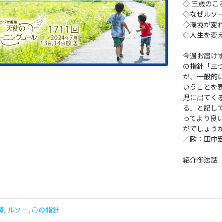
◇ 三歳の
◇なぜルソ
◇環境が変
◇人生を変
今週お届けす
の指針「三
が、一般的
いうことを
児に出てく
る」と記し
ってより良
がでしょう
／歌：田中
紹介御法話
翼
,
ルソー
,
心の指針