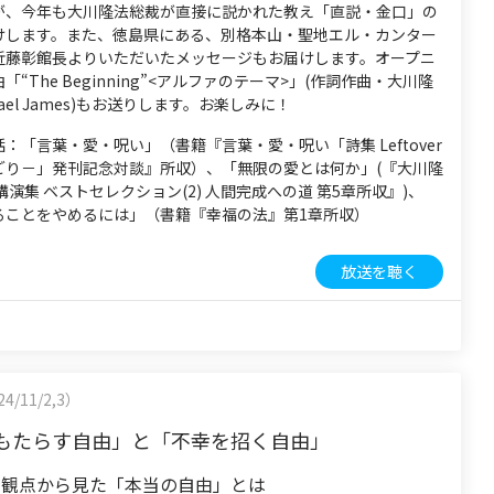
が、今年も大川隆法総裁が直接に説かれた教え「直説・金口」の
けします。また、徳島県にある、別格本山・聖地エル・カンター
近藤彰館長よりいただいたメッセージもお届けします。オープニ
“The Beginning”<アルファのテーマ>」(作詞作曲・大川隆
hael James)もお送りします。お楽しみに！
：「言葉・愛・呪い」（書籍『言葉・愛・呪い「詩集 Leftover
ごり－」発刊記念対談』所収）、「無限の愛とは何か」(『大川隆
講演集 ベストセレクション(2) 人間完成への道 第5章所収』)、
ることをやめるには」（書籍『幸福の法』第1章所収）
放送を聴く
4/11/2,3）
もたらす自由」と「不幸を招く自由」
の観点から見た「本当の自由」とは