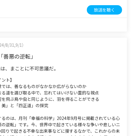
放送を聴く
4/8/31,9/1）
「善悪の逆転」
中は、まことに不可思議だ。
イント】
世では、善なるものがなかなか広がらないのか
なる道を選び取る中で、忘れてはいけない霊的な視点
空を飛ぶ鳥や虫と同じように、羽を得ることができる
・美」と「四正道」の探究
るのは、月刊「幸福の科学」2024年9月号に掲載されている心
悪の逆転」です。今、世界中で起きている様々な争いや悲しいニ
の回りで起きる不幸な出来事などに接するなかで、これからの未