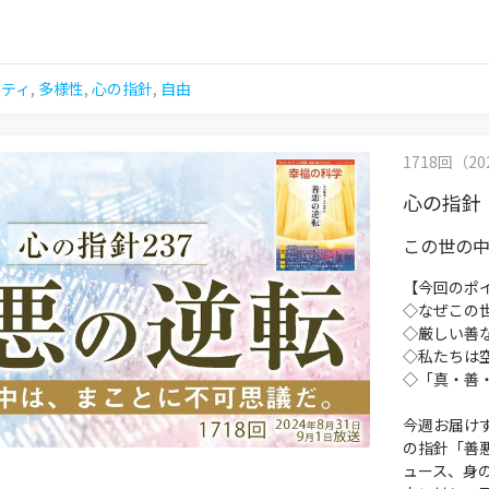
リティ
,
多様性
,
心の指針
,
自由
1718回（202
心の指針
この世の
【今回のポ
◇なぜこの
◇厳しい善
◇私たちは
◇「真・善
今週お届けす
の指針「善
ュース、身