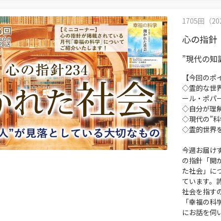
1705回（202
心の指針
”現代の知
【今回のポ
◇霊的な世
ール・ポパ
◇自分が理
◇現代の”
◇霊的世界
今週お届けす
の指針「開
た社会」に
ています。
社会を指す
「幸福の科
にお話を伺