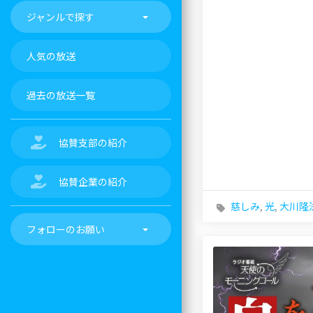
ジャンルで探す
人気の放送
過去の放送一覧
協賛支部の紹介
協賛企業の紹介
慈しみ
,
光
,
大川隆
フォローのお願い