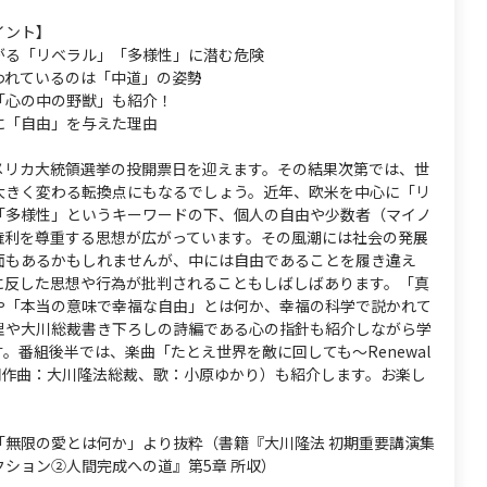
イント】
がる「リベラル」「多様性」に潜む危険
われているのは「中道」の姿勢
「心の中の野獣」も紹介！
に「自由」を与えた理由
メリカ大統領選挙の投開票日を迎えます。その結果次第では、世
大きく変わる転換点にもなるでしょう。近年、欧米を中心に「リ
「多様性」というキーワードの下、個人の自由や少数者（マイノ
権利を尊重する思想が広がっています。その風潮には社会の発展
面もあるかもしれませんが、中には自由であることを履き違え
に反した思想や行為が批判されることもしばしばあります。「真
や「本当の意味で幸福な自由」とは何か、幸福の科学で説かれて
理や大川総裁書き下ろしの詩編である心の指針も紹介しながら学
。番組後半では、楽曲「たとえ世界を敵に回しても～Renewal
作詞作曲：大川隆法総裁、歌：小原ゆかり）も紹介します。お楽し
「無限の愛とは何か」より抜粋（書籍『大川隆法 初期重要講演集
クション②人間完成への道』第5章 所収）