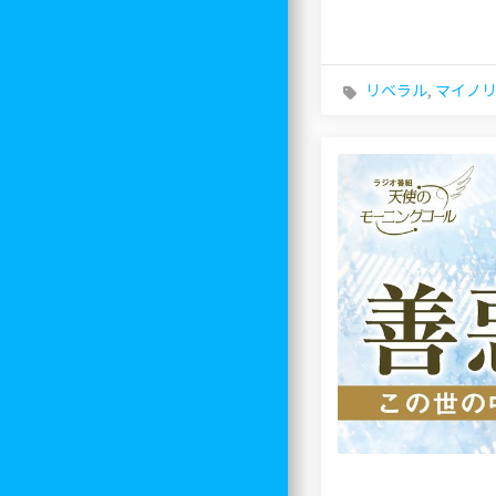
リベラル
,
マイノ