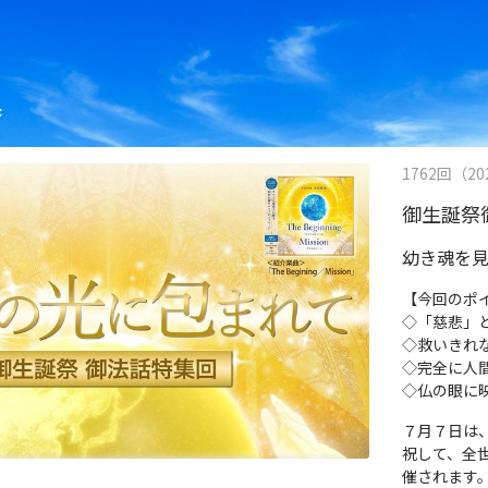
果
1762回（202
御生誕祭
幼き魂を
【今回のポ
◇「慈悲」
◇救いきれ
◇完全に人
◇仏の眼に
７月７日は
祝して、全
催されます