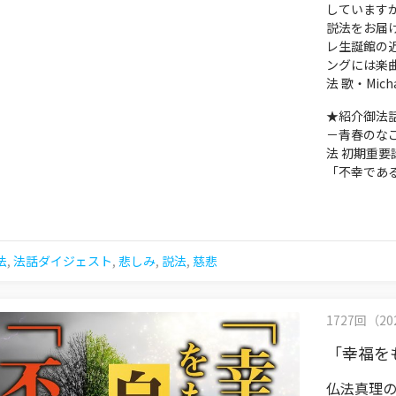
しています
説法をお届
レ生誕館の
ングには楽曲「
法 歌・Mic
★紹介御法話
－青春のな
法 初期重要
「不幸であ
法
,
法話ダイジェスト
,
悲しみ
,
説法
,
慈悲
1727回（202
「幸福を
仏法真理