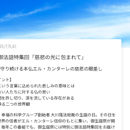
5/7/5,6）
御法話特集回「慈悲の光に包まれて」
見守り続ける本仏エル・カンターレの慈悲の眼差し
イント】
という言葉に込められた悲しみの意味とは
ない人たちに対する仏の思い
間を許し切り、涙を流している存在がある
映る二つの世界観
、幸福の科学グループ創始者 大川隆法総裁の生誕の日。その日を
世界の信者がエル・カンターレ信仰のもとに集い、御生誕祭が開
。毎年この番組でも、御生誕祭には特別に御法話特集回をお届け