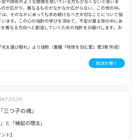
不安や諦めのような感情を抱いている方も少なくないと思いま
ものが広がり、善なるものがなかなか広がらない、この世の中。
では、そのなかにあっても求め続けるべき大切なことについて指
ています。この心の指針の学びを深めて、不安が募る世の中にあ
来を善なる方向へと創造していくための指針をお届けします。お
「光を選び取れ」より抜粋（書籍『地球を包む愛』第3章 所収）
放送を聴く
4/7/13,14）
「三つ子の魂」
任」と「縁起の理法」
イント】