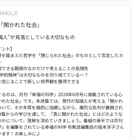
4/6/1,2）
「開かれた社会」
識人”が見落としている大切なもの
イント】
界を踏まえた哲学を「閉じられた社会」のものとして否定したカ
ー
解できる範囲のなかだけで考えることの危険性
科学的精神”は大切なものを切り捨てているー？
を信じることで新しい世界観を獲得できる
るのは、月刊「幸福の科学」2024年6月号に掲載されている心
かれた社会」です。本詩篇では、現代の知識人が考える「開かれ
ついて、その本質を端的に指摘しながら、痛烈な批判が展開され
詩篇からの学びを通して、「真に開かれた社会」とはどのような
のかについて、理解を深めていきましょう。番組の後半では月刊
学」を編集をされている幸福の科学 布教誌編集局の阪本洋子さん
います！お楽しみに♪