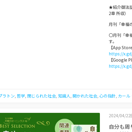
★紹介御法
2章 所収）
月刊「幸福
〇月刊「幸
す。
【App Stor
https://x.g
【Google Pl
https://x.g
プラトン
,
哲学
,
閉じられた社会
,
知識人
,
開かれた社会
,
心の指針
,
カール
2024/04/2
自分も周