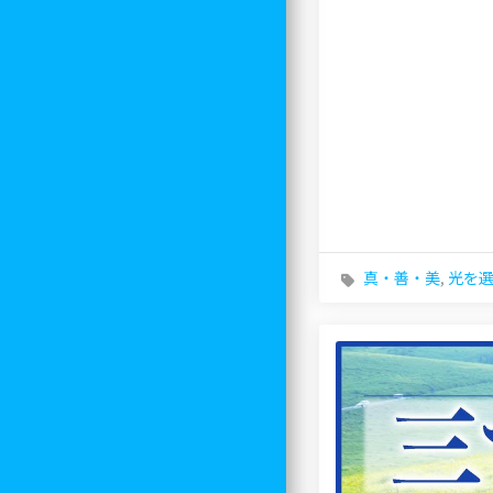
真・善・美
,
光を