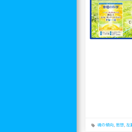
魂の傾向
,
思想
,
左