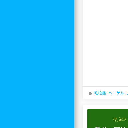
唯物論
,
ヘーゲル
,