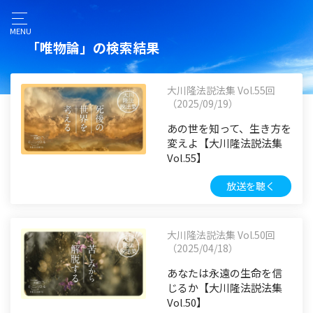
MENU
「唯物論」の検索結果
大川隆法説法集 Vol.55回
（2025/09/19）
あの世を知って、生き方を
変えよ【大川隆法説法集
Vol.55】
放送を聴く
大川隆法説法集 Vol.50回
（2025/04/18）
あなたは永遠の生命を信
じるか【大川隆法説法集
Vol.50】