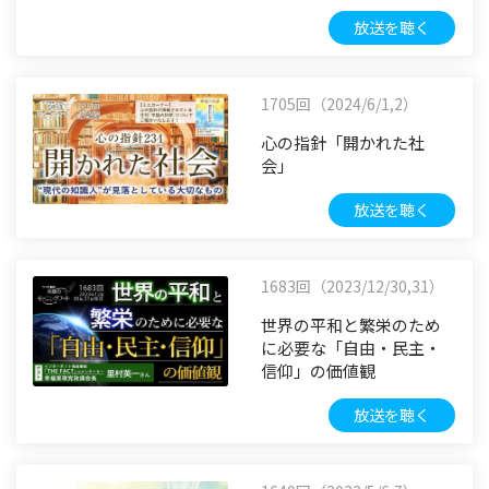
放送を聴く
1705回（2024/6/1,2）
心の指針「開かれた社
会」
放送を聴く
1683回（2023/12/30,31）
世界の平和と繁栄のため
に必要な「自由・民主・
信仰」の価値観
放送を聴く