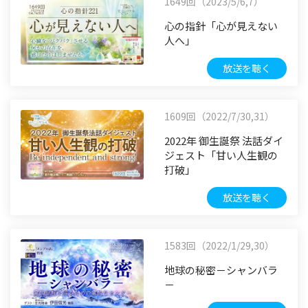
1649回（2023/5/6,7）
心の指針「心が見えない
人へ」
放送を聴く
1609回（2022/7/30,31）
2022年 御生誕祭 法話ダイ
ジェスト「甘い人生観の
打破」
放送を聴く
1583回（2022/1/29,30）
地球の秘密－シャンバラ
－