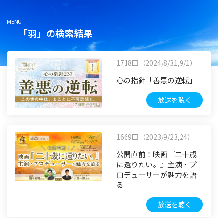
MENU
「羽」の検索結果
1718回（2024/8/31,9/1）
心の指針「善悪の逆転」
放送を聴く
1669回（2023/9/23,24）
公開直前！映画『二十歳
に還りたい。』主演・プ
ロデューサーが魅力を語
る
放送を聴く