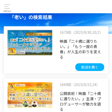
MENU
「老い」の検索結果
1670回（2023/9/30,10/1）
映画『二十歳に還りた
い。』「もう一度の青
春」が人生の彩りを変え
る
放送を聴く
1669回（2023/9/23,24）
公開直前！映画『二十歳
に還りたい。』主演・プ
ロデューサーが魅力を語
る