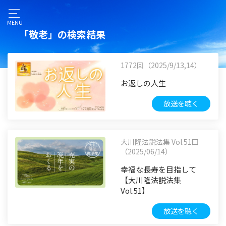
MENU
「敬老」の検索結果
1772回（2025/9/13,14）
お返しの人生
放送を聴く
大川隆法説法集 Vol.51回
（2025/06/14）
幸福な長寿を目指して
【大川隆法説法集
Vol.51】
放送を聴く