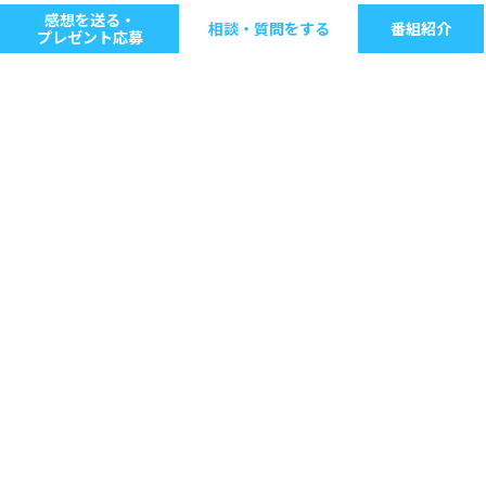
感想を送る・
相談・質問をする
番組紹介
プレゼント応募
キーワードで探す
ジャンル別に探す
音楽
ストレス
人間関係
仕事
病気・健康
生きる意味