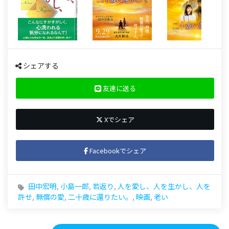
シェアする
友達に送る
Xでシェア
Facebookでシェア
田中宏明
,
小島一郎
,
若返り
,
人を愛し、人を生かし、人を
許せ
,
無償の愛
,
二十歳に還りたい。
,
映画
,
老い