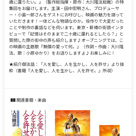
歳に還りたい。』（製作総指揮・原作：大川隆法総裁）の特
集回をお届けします。主演・田中宏明さん、プロデューサ
ー・小島一郎さんをゲストにお呼びし、映画の魅力を語って
いただきます！一体どんな物語なのか。役作りで大変だった
ことや制作の裏話などを伺います。東京・新橋の街頭インタ
ビューで「記憶はそのままで二十歳に還れるとしたら？」と
質問した際の街中の声も紹介します♪オープニングでは、こ
の映画の主題歌『無償の愛って何。』（作詞・作曲：大川隆
法、歌：小原ゆかり）をお送りしますよ♪お楽しみに！
★紹介御法話：「人を愛し、人を生かし、人を許せ」より抜
粋（書籍『人を愛し、人を生かし、人を許せ。』所収）
関連書籍・楽曲