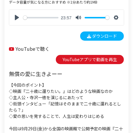
データ容量が気になる方におすすめ ※1分あたり約1MB
23:57
P
M
S
l
u
e
ダウンロード
a
t
t
y
e
t
YouTubeで聴く
i
n
YouTubeアプリで動画を再生
g
s
無償の愛に生きよーー
【今回のポイント】
◇映画『二十歳に還りたい。』はどのような映画なのか
◇主人公・寺沢一徳を演じるにあたって
◇街頭インタビュー「記憶はそのままで二十歳に還れるとし
たら？」
◇愛の思いを発することで、人生は変わりはじめる
今回は9月29日(金)から全国の映画館で公開予定の映画『二十