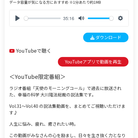
データ容量が気になる方におすすめ ※1分あたり約1MB
35:16
P
M
S
l
u
e
ダウンロード
a
t
t
y
e
t
YouTubeで聴く
i
n
YouTubeアプリで動画を再生
g
s
＜YouTube限定番組＞
ラジオ番組「天使のモーニングコール」で過去に放送され
た、幸福の科学 大川隆法総裁の説法集です。
Vol.31〜Vol.40 の説法集動画を、まとめてご視聴いただけま
す♪
人生に悩み、疲れ、癒されたい時。
この動画がみなさんの心を励まし、日々を生き抜く力となり