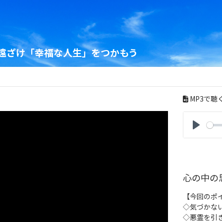
遠ざけ「幸福な人生」をつかもう
MP3で聴
P
l
a
y
心の中の
【今回のポ
◇気づかな
◇悪霊を引