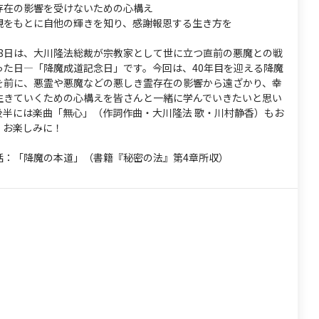
存在の影響を受けないための心構え
観をもとに自他の輝きを知り、感謝報恩する生き方を
2月8日は、大川隆法総裁が宗教家として世に立つ直前の悪魔との戦
った日—「降魔成道記念日」です。今回は、40年目を迎える降魔
を前に、悪霊や悪魔などの悪しき霊存在の影響から遠ざかり、幸
生きていくための心構えを皆さんと一緒に学んでいきたいと思い
後半には楽曲「無心」（作詞作曲・大川隆法 歌・川村静香）もお
。お楽しみに！
話：「降魔の本道」（書籍『秘密の法』第4章所収）