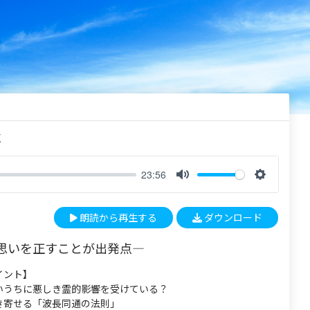
く
23:56
M
S
u
e
朗読から再生する
ダウンロード
t
t
e
t
思いを正すことが出発点—
i
n
イント】
g
いうちに悪しき霊的影響を受けている？
s
き寄せる「波長同通の法則」