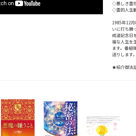
◇悪しき霊
◇霊的人生
1985年1
いに打ち勝
成道記念日
福な人生を
ます。番組
送りします
★紹介御法