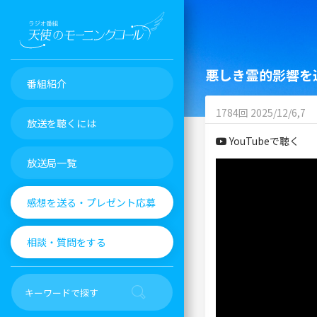
悪しき霊的影響を
番組紹介
1784回 2025/12/6,7
放送を聴くには
YouTubeで聴く
放送局一覧
感想を送る・プレゼント応募
相談・質問をする