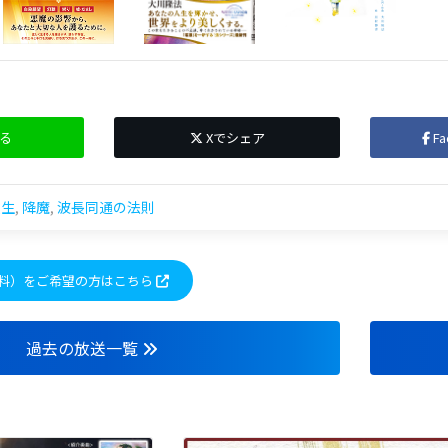
る
Xでシェア
F
人生
,
降魔
,
波長同通の法則
料）をご希望の方はこちら
過去の放送一覧