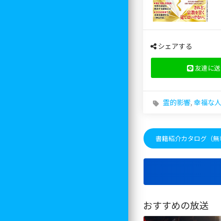
シェアする
友達に送
霊的影響
,
幸福な
書籍紹介カタログ（無
おすすめの放送