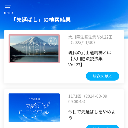
MENU
「先延ばし」の検索結果
大川隆法説法集 Vol.22回
（2023/11/30）
現代の武士道精神とは
【大川隆法説法集
Vol.22】
放送を聴く
1171回（2014-03-09
09:00:45）
今日で先延ばしをやめよ
う