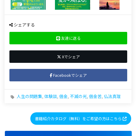
シェアする
友達に送る
Xでシェア
Facebookでシェア
人生の問題集
,
体験談
,
借金
,
不滅の光
,
借金苦
,
仏法真理
書籍紹介カタログ（無料）をご希望の方はこちら