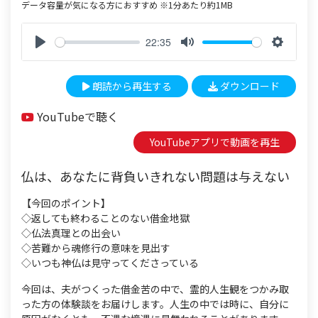
データ容量が気になる方におすすめ ※1分あたり約1MB
22:35
P
M
S
l
u
e
朗読から再生する
ダウンロード
a
t
t
y
e
t
YouTubeで聴く
i
n
YouTubeアプリで動画を再生
g
s
仏は、あなたに背負いきれない問題は与えない
【今回のポイント】
◇返しても終わることのない借金地獄
◇仏法真理との出会い
◇苦難から魂修行の意味を見出す
◇いつも神仏は見守ってくださっている
今回は、夫がつくった借金苦の中で、霊的人生観をつかみ取
った方の体験談をお届けします。人生の中では時に、自分に