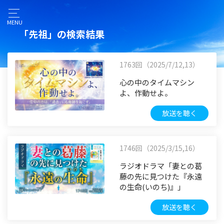
MENU
「先祖」の検索結果
1763回（2025/7/12,13）
心の中のタイムマシン
よ、作動せよ。
放送を聴く
1746回（2025/3/15,16）
ラジオドラマ「妻との葛
藤の先に見つけた『永遠
の生命(いのち)』」
放送を聴く