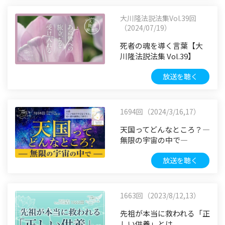
大川隆法説法集Vol.39回
（2024/07/19）
死者の魂を導く言葉【大
川隆法説法集 Vol.39】
放送を聴く
1694回（2024/3/16,17）
天国ってどんなところ？―
無限の宇宙の中で―
放送を聴く
1663回（2023/8/12,13）
先祖が本当に救われる「正
しい供養」とは