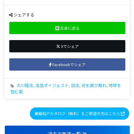
シェアする
友達に送る
Xでシェア
Facebookでシェア
大川隆法
,
法話ダイジェスト
,
説法
,
光を選び取れ
,
地球を
包む愛
書籍紹介カタログ（無料）をご希望の方はこちら
過去の放送一覧