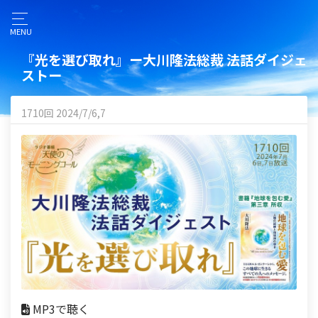
MENU
『光を選び取れ』ー大川隆法総裁 法話ダイジェ
ストー
1710回 2024/7/6,7
MP3で聴く