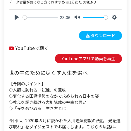
データ容量が気になる方におすすめ ※1分あたり約1MB
23:06
P
M
S
l
u
e
ダウンロード
a
t
t
y
e
t
YouTubeで聴く
i
n
YouTubeアプリで動画を再生
g
s
世の中のために尽くす人生を選べ
【今回のポイント】
◇人類に訪れる「試練」の意味
◇変化する国際情勢のなかで求められる日本の姿
◇教えを説き続ける大川総裁の率直な思い
◇「光を選び取る」生き方とは
今回は、2020年３月に説かれた大川隆法総裁の法話「光を選
び取れ」をダイジェストでお届けします。こちらの法話は、