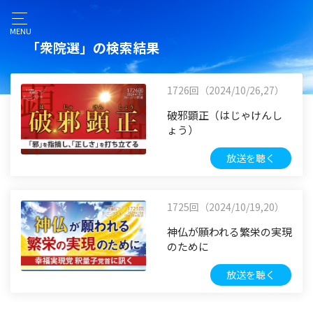
MENU
「衆院選」の検索結果
1726回（2024/10/26,27）
破邪顕正（はじゃけんし
ょう）
放送を聴く
1725回（2024/10/19,20）
神仏が願われる繁栄の実現
のために
放送を聴く