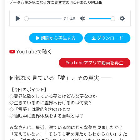
データ容量が気になる方におすすめ ※1分あたり約1MB
21:46
P
M
S
l
u
e
朗読から再生する
ダウンロード
a
t
t
y
e
t
YouTubeで聴く
i
n
YouTubeアプリで動画を再生
g
s
何気なく見ている「夢」、その真実 ――
【今回のポイント】
◇霊界体験をしている夢とはどんな夢なのか
◇生きているのに霊界へ行けるのは何故？
◇「霊夢」は霊的能力のひとつ
◇睡眠中に霊界体験をする意味とは？
みなさんは、最近、寝ている間にどんな夢を見ましたか？
「覚えていない」「そもそも夢を見たかもわからない」また