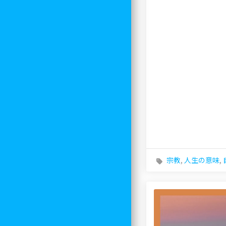
宗教
,
人生の意味
,