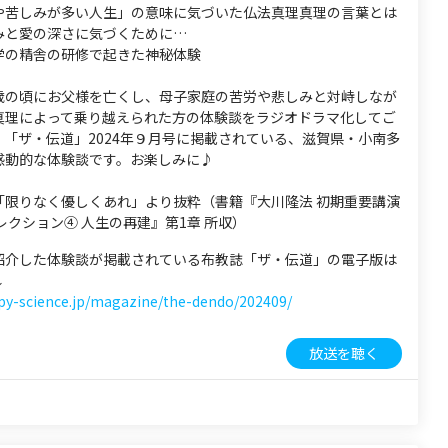
や苦しみが多い人生」の意味に気づいた仏法真理真理の言葉とは
みと愛の深さに気づくために…
学の精舎の研修で起きた神秘体験
歳の頃にお父様を亡くし、母子家庭の苦労や悲しみと対峙しなが
真理によって乗り越えられた方の体験談をラジオドラマ化してご
。「ザ・伝道」2024年９月号に掲載されている、滋賀県・小南多
感動的な体験談です。お楽しみに♪
「限りなく優しくあれ」より抜粋（書籍『大川隆法 初期重要講演
レクション④ 人生の再建』第1章 所収）
紹介した体験談が掲載されている布教誌「ザ・伝道」の電子版は
↓
ppy-science.jp/magazine/the-dendo/202409/
放送を聴く