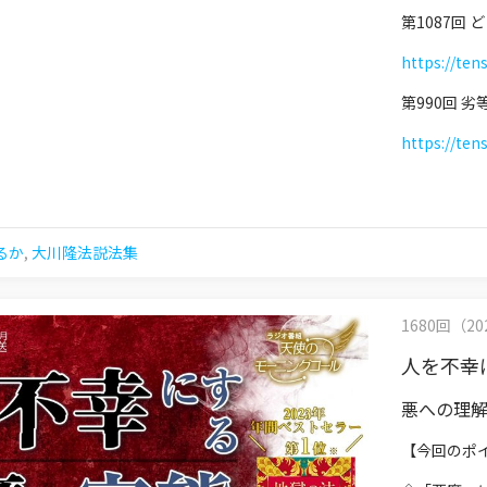
第1087回
https://ten
第990回 
https://ten
るか
,
大川隆法説法集
1680回（202
人を不幸
悪への理
【今回のポ