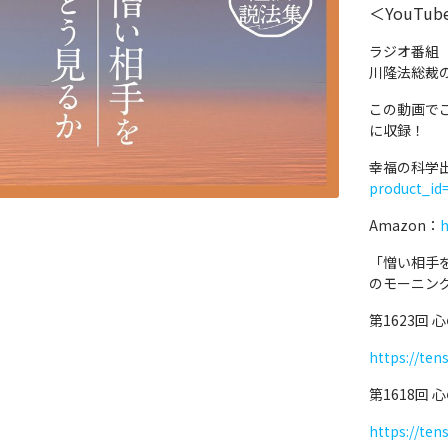
＜YouTu
ラジオ番組
川隆法総裁
この動画で
に収録！
幸福の科学
product_id
Amazon：
h
「憎い相手
のモーニン
第1623回
https://ten
第1618回
https://ten