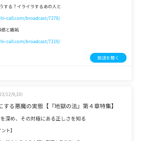
 どうする？イライラするあの人と
shi-call.com/broadcast/7270/
劣等感と嫉妬
shi-call.com/broadcast/7110/
放送を聴く
3/12/9,10）
にする悪魔の実態【『地獄の法』第４章特集】
解を深め、その対極にある正しさを知る
イント】