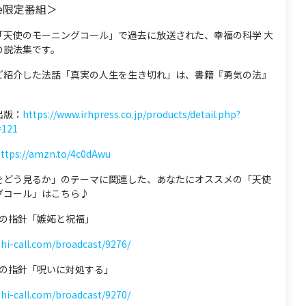
be限定番組＞
「天使のモーニングコール」で過去に放送された、幸福の科学 大
の説法集です。
ご紹介した法話「真実の人生を生き切れ」は、書籍『勇気の法』
出版：
https://www.irhpress.co.jp/products/detail.php?
=121
ttps://amzn.to/4c0dAwu
をどう見るか」のテーマに関連した、あなたにオススメの「天使
グコール」はこちら♪
 心の指針「嫉妬と祝福」
shi-call.com/broadcast/9276/
 心の指針「呪いに対処する」
shi-call.com/broadcast/9270/