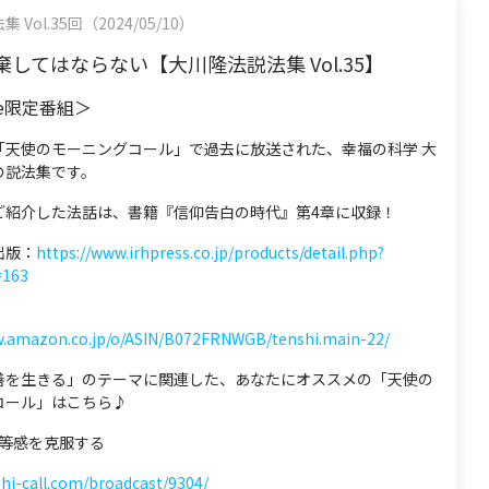
Vol.35回（2024/05/10）
してはならない【大川隆法説法集 Vol.35】
be限定番組＞
「天使のモーニングコール」で過去に放送された、幸福の科学 大
の説法集です。
ご紹介した法話は、書籍『信仰告白の時代』第4章に収録！
出版：
https://www.irhpress.co.jp/products/detail.php?
=163
w.amazon.co.jp/o/ASIN/B072FRNWGB/tenshi.main-22/
善を生きる」のテーマに関連した、あなたにオススメの「天使の
コール」はこちら♪
 劣等感を克服する
shi-call.com/broadcast/9304/