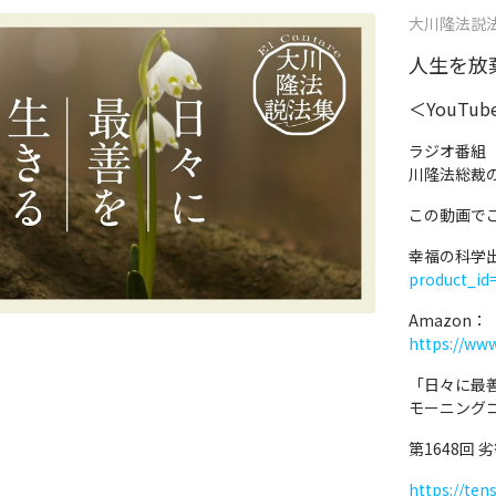
大川隆法説法集 
人生を放棄
＜YouTu
ラジオ番組
川隆法総裁
この動画で
幸福の科学
product_id
Amazon：
https://ww
「日々に最
モーニング
第1648回
https://ten