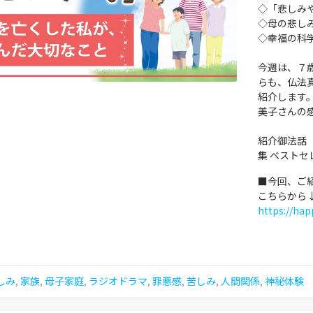
◇「悲しみ
◇母の悲し
◇幸福の科
今週は、７
らも、仏法
紹介します
美子さんの
紹介御法話
集 ベストセ
■今回、ご
こちらから
https://ha
しみ
,
家族
,
母子家庭
,
ラジオドラマ
,
罪悪感
,
苦しみ
,
人間関係
,
神秘体験