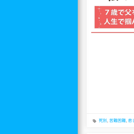
死別
,
苦難困難
,
悲