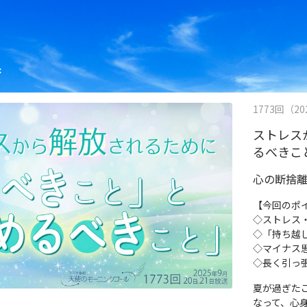
果
1773回（202
ストレス
るべきこ
心の断捨
【今回のポ
◇ストレス
◇「持ち越
◇マイナス
◇長く引っ
夏が過ぎた
なって、心