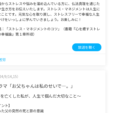
段からストレスや悩みを溜め込んでいる方に、仏法真理を通じた
や生き方をお伝えいたします。ストレス・マネジメントは人生に
なことです。元気な心を取り戻し、ストレスフリーで幸福な人生
かけをいっしょに学んでいきましょう。お楽しみに！
話：「ストレス・マネジメントのコツ」（書籍『心を癒すストレ
の幸福論』第１章所収）
放送を聴く
苦労
4/9/14,15）
ラマ「お父ちゃんは私のせいで―。」
父を亡くした私が、人生で掴んだ大切なこと～
イント】
った父の突然の死と罪の意識