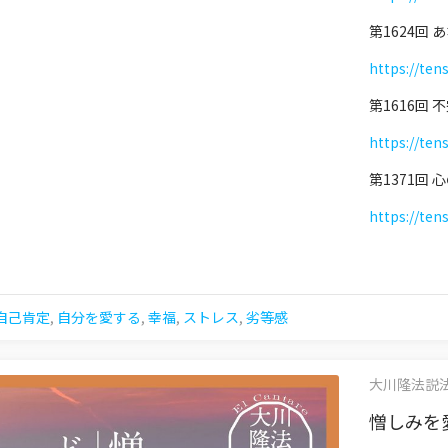
第1624回
https://ten
第1616回
https://ten
第1371回
https://ten
自己肯定
,
自分を愛する
,
幸福
,
ストレス
,
劣等感
大川隆法説法集 
憎しみを愛