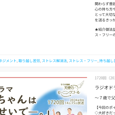
関わらず普
心の持ち方
とって大切
を送るきっ
★紹介御法
ス・フリー
ネジメント
,
取り越し苦労
,
ストレス解消法
,
ストレス・フリー
,
持ち越し
1720回（202
ラジオド
～７歳で
【今回のポ
◇大好きだ