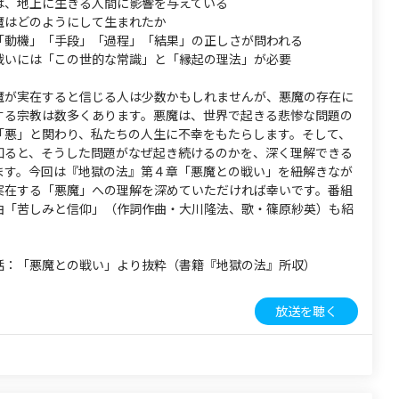
は、地上に生きる人間に影響を与えている
魔はどのようにして生まれたか
「動機」「手段」「過程」「結果」の正しさが問われる
戦いには「この世的な常識」と「縁起の理法」が必要
魔が実在すると信じる人は少数かもしれませんが、悪魔の存在に
する宗教は数多くあります。悪魔は、世界で起きる悲惨な問題の
「悪」と関わり、私たちの人生に不幸をもたらします。そして、
知ると、そうした問題がなぜ起き続けるのかを、深く理解できる
ます。今回は『地獄の法』第４章「悪魔との戦い」を紐解きなが
実在する「悪魔」への理解を深めていただければ幸いです。番組
曲「苦しみと信仰」（作詞作曲・大川隆法、歌・篠原紗英）も紹
話：「悪魔との戦い」より抜粋（書籍『地獄の法』所収）
放送を聴く