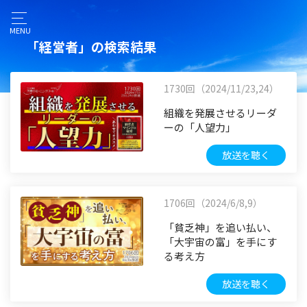
MENU
「経営者」の検索結果
1730回（2024/11/23,24）
組織を発展させるリーダ
ーの「人望力」
放送を聴く
1706回（2024/6/8,9）
「貧乏神」を追い払い、
「大宇宙の富」を手にす
る考え方
放送を聴く