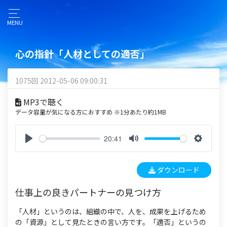
MENU
心の指針「人材としての適否」
1075回 2012-05-06 09:00:31
MP3で聴く
データ容量が気になる方におすすめ ※1分あたり約1MB
20:41
P
M
S
l
u
e
ダウンロード
a
t
t
y
e
t
仕事上の良きパートナーの見つけ方
i
n
「人材」というのは、組織の中で、人を、成果を上げるため
g
の「資源」として見たときの言い方です。「適否」というの