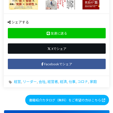
シェアする
友達に送る
Xでシェア
Facebookでシェア
経営
,
リーダー
,
会社
,
経営者
,
経済
,
仕事
,
コロナ
,
家庭
書籍紹介カタログ（無料）をご希望の方はこちら