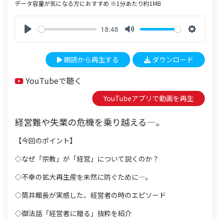
データ容量が気になる方におすすめ ※1分あたり約1MB
18:48
P
M
S
l
u
e
朗読から再生する
ダウンロード
a
t
t
y
e
t
YouTubeで聴く
i
n
YouTubeアプリで動画を再生
g
s
経営難や失業の危機を乗り越える―。
【今回のポイント】
◇なぜ「宗教」が「経営」について説くのか？
◇不幸の拡大再生産を未然に防ぐために―。
◇筒井館長が実感した、経営者の時のエピソード
◇御法話「経営者に贈る」抜粋を紹介