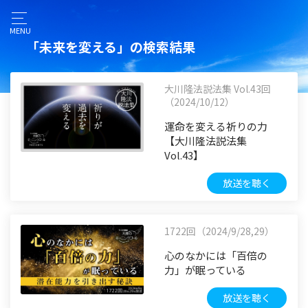
MENU
「未来を変える」の検索結果
大川隆法説法集 Vol.43回
（2024/10/12）
運命を変える祈りの力
【大川隆法説法集
Vol.43】
放送を聴く
1722回（2024/9/28,29）
心のなかには「百倍の
力」が眠っている
放送を聴く