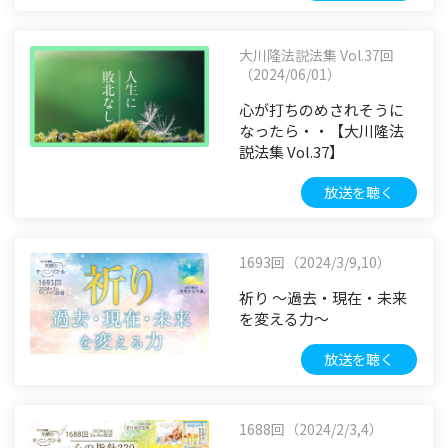
大川隆法説法集 Vol.37回
（2024/06/01）
心が打ちのめされそうに
なったら・・【大川隆法
説法集 Vol.37】
放送を聴く
1693回（2024/3/9,10）
祈り ～過去・現在・未来
を変える力～
放送を聴く
1688回（2024/2/3,4）