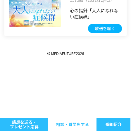
心の指針「大人になれな
い症候群」
放送を聴く
© MEDIAFUTURE
2026
感想を送る・
相談・質問をする
番組紹介
プレゼント応募