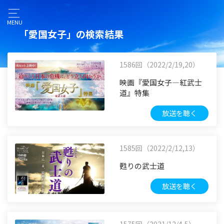
MENU
「愛国女子」の検索結果
1586回（2022/2/19,20）
映画『愛国女子―紅武士
道』特集
放送を聴く
1585回（2022/2/12,13）
甦りの武士道
放送を聴く
1575回（2021/12/4,5）