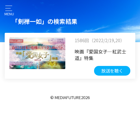
MENU
「剣禅一如」の検索結果
1586回（2022/2/19,20）
映画『愛国女子―紅武士
道』特集
放送を聴く
© MEDIAFUTURE
2026