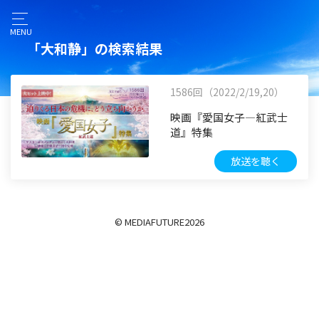
MENU
「大和静」の検索結果
1586回（2022/2/19,20）
映画『愛国女子―紅武士
道』特集
放送を聴く
© MEDIAFUTURE
2026