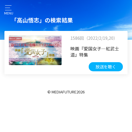
MENU
「高山悟志」の検索結果
1586回（2022/2/19,20）
映画『愛国女子―紅武士
道』特集
放送を聴く
© MEDIAFUTURE
2026