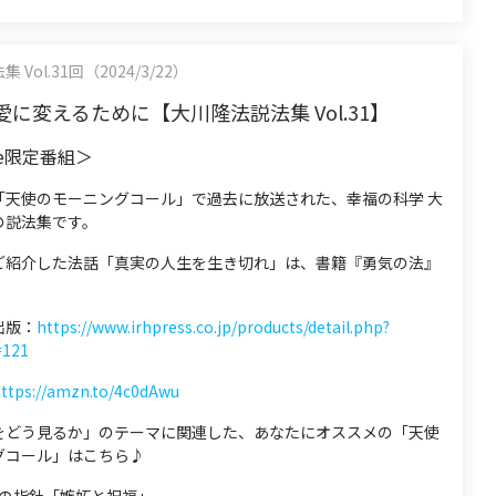
Vol.31回（2024/3/22）
に変えるために【大川隆法説法集 Vol.31】
be限定番組＞
「天使のモーニングコール」で過去に放送された、幸福の科学 大
の説法集です。
ご紹介した法話「真実の人生を生き切れ」は、書籍『勇気の法』
出版：
https://www.irhpress.co.jp/products/detail.php?
=121
ttps://amzn.to/4c0dAwu
をどう見るか」のテーマに関連した、あなたにオススメの「天使
グコール」はこちら♪