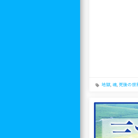
地獄
,
魂
,
死後の世