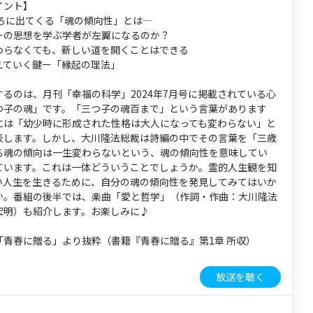
イント】
ころに出てくる「魂の傾向性」とは―
ーの思想を学ぶ学者が左翼になるのか？
わらなくても、新しい道を開くことはできる
えていく鍵ー「縁起の理法」
るのは、月刊「幸福の科学」2024年7月号に掲載されている心
つ子の魂」です。「三つ子の魂百まで」という言葉があります
には「幼少時に形成された性格は大人になっても変わらない」と
表します。しかし、大川隆法総裁は詩編の中でその言葉を「三歳
る魂の傾向は一生変わらないという、魂の傾向性を意味してい
ています。これは一体どういうことでしょうか。霊的人生観を知
い人生を生きるために、自分の魂の傾向性を発見してみてはいか
か。番組の後半では、楽曲「愛と哲学」（作詞・作曲：大川隆法
宏明）も紹介します。お楽しみに♪
「青春に贈る」より抜粋（書籍『青春に贈る』第1章 所収）
放送を聴く