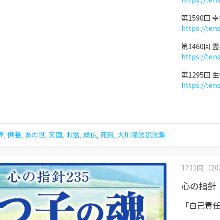
第1590回 
https://ten
第1460回
https://ten
第1295回
https://ten
界
,
供養
,
あの世
,
天国
,
お盆
,
成仏
,
死別
,
大川隆法説法集
1711回（202
心の指針
「自己責