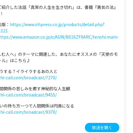
ご紹介した法話「真実の人生を生き切れ」は、書籍『勇気の法』
！
出版：
https://www.irhpress.co.jp/products/detail.php?
=121
ttps://www.amazon.co.jp/o/ASIN/B016ZF9ARC/tenshi.main-
しむ人へ」のテーマに関連した、あなたにオススメの「天使のモ
ール」はこちら♪
 どうする？イライラするあの人と
shi-call.com/broadcast/7270/
 人間関係の苦しみを癒す神秘的な人生観
shi-call.com/broadcast/9455/
 思いの持ち方一つで人間関係は円満になる
shi-call.com/broadcast/9370/
放送を聴く