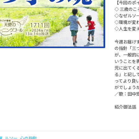
【今回のポ
◇ 三歳の
◇なぜルソ
◇環境が変
◇人生を変
今週お届けす
の指針「三
が、一般的
いうことを
児に出てく
る」と記し
ってより良
がでしょう
／歌：田中
紹介御法話
翼
,
ルソー
,
心の指針