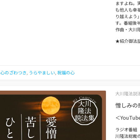
ますよね。
も他人も幸
り越えよう
す。番組後半に
作曲・大川隆
★紹介御法
,
心のざわつき
,
うらやましい
,
祝福の心
大川隆法説法集 
憎しみの感
＜YouTu
ラジオ番組
川隆法総裁