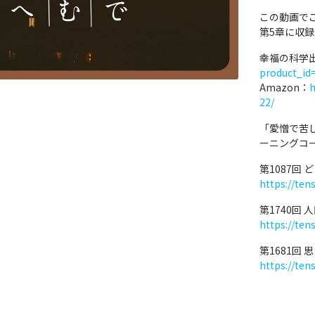
この動画で
第5章に収録
幸福の科学
product_id
Amazon：
h
22/
「愛憎で苦
ーニングコ
第1087回
https://ten
第1740回
https://ten
第1681回
https://ten