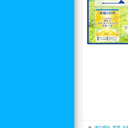
魂の傾向
,
思想
,
左