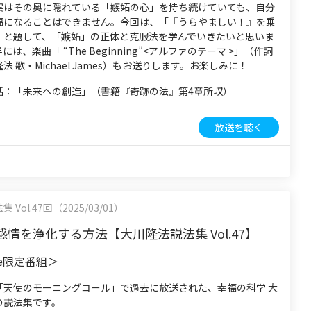
実はその奥に隠れている「嫉妬の心」を持ち続けていても、自分
福になることはできません。今回は、「『うらやましい！』を乗
」と題して、「嫉妬」の正体と克服法を学んでいきたいと思いま
は、楽曲「 “The Beginning”<アルファのテーマ >」（作詞
法 歌・Michael James）もお送りします。お楽しみに！
話：「未来への創造」（書籍『奇跡の法』第4章所収）
放送を聴く
Vol.47回（2025/03/01）
情を浄化する方法【大川隆法説法集 Vol.47】
be限定番組＞
「天使のモーニングコール」で過去に放送された、幸福の科学 大
の説法集です。