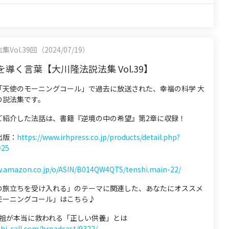
ol.39回（2024/07/19）
導く言葉【大川隆法説法集 Vol.39】
「天使のモーニングコール」で過去に放送された、幸福の科学 大
の説法集です。
ご紹介した法話は、書籍『逆境の中の希望』第2章に収録！
出版：
https://www.irhpress.co.jp/products/detail.php?
=25
w.amazon.co.jp/o/ASIN/B014QW4QTS/tenshi.main-22/
の旅立ちを受け入れる」のテーマに関連した、あなたにオススメ
モーニングコール」はこちら♪
 先祖が本当に救われる「正しい供養」とは
shi-call.com/broadcast/9322/