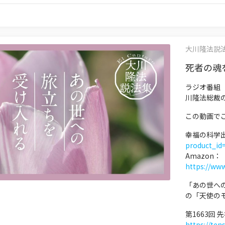
大川隆法説法集V
死者の魂を
ラジオ番組
川隆法総裁
この動画で
幸福の科学
product_id
Amazon：
https://ww
「あの世へ
の「天使の
第1663回
https://ten