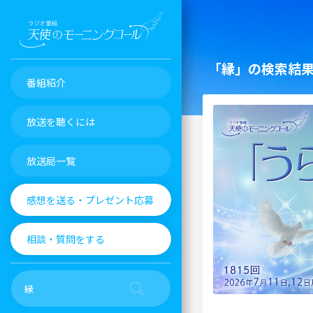
「縁」の検索結
番組紹介
放送を聴くには
放送局一覧
感想を送る・プレゼント応募
相談・質問をする