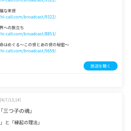
幸福な来世
shi-call.com/broadcast/9322/
 霊界への旅立ち
shi-call.com/broadcast/8853/
 生命はめぐる〜この世とあの世の秘密〜
shi-call.com/broadcast/5659/
放送を聴く
4/7/13,14）
「三つ子の魂」
任」と「縁起の理法」