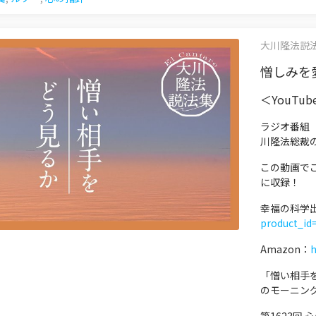
大川隆法説法集 
憎しみを愛
＜YouTu
ラジオ番組
川隆法総裁
この動画で
に収録！
幸福の科学
product_id
Amazon：
h
「憎い相手
のモーニン