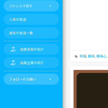
ジャンルで探す
人気の放送
過去の放送一覧
協賛支部の紹介
祝福
,
嫉妬
,
嫉妬心
協賛企業の紹介
フォローのお願い