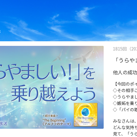
果
1815回（202
「うらや
他人の成
【今回のポ
◇その相手
◇うらやま
◇嫉妬を乗り
◇「パイの
みなさんは
どんな気持
見て、「う