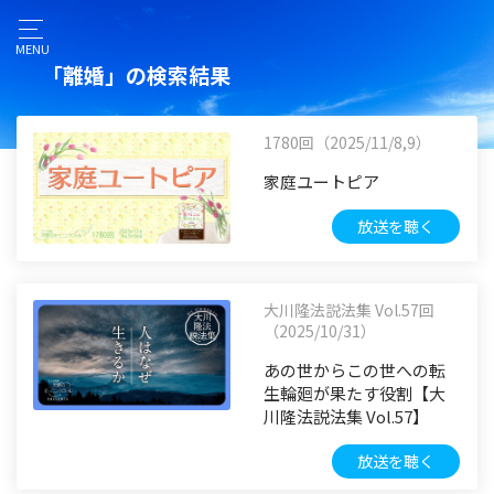
MENU
「離婚」の検索結果
1780回（2025/11/8,9）
家庭ユートピア
放送を聴く
大川隆法説法集 Vol.57回
（2025/10/31）
あの世からこの世への転
生輪廻が果たす役割【大
川隆法説法集 Vol.57】
放送を聴く