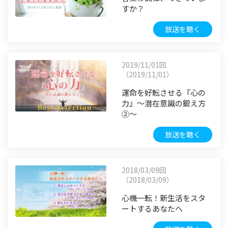
すか？
放送を聴く
2019/11/01回
（2019/11/01）
運命を好転させる『心の
力』～潜在意識の鍛え方
②～
放送を聴く
2018/03/09回
（2018/03/09）
心機一転！新生活をスタ
ートするあなたへ