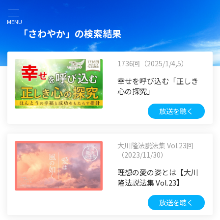
MENU
「さわやか」の検索結果
1736回（2025/1/4,5）
幸せを呼び込む「正しき
心の探究」
放送を聴く
大川隆法説法集 Vol.23回
（2023/11/30）
理想の愛の姿とは【大川
隆法説法集 Vol.23】
放送を聴く