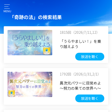
MENU
「奇跡の法」の検索結果
1815回（2026/7/11,12）
「うらやましい！」を乗
り越えよう
放送を聴く
1792回（2026/1/31,2/1）
異次元パワーに目覚めよ
～努力の果ての世界へ～
放送を聴く