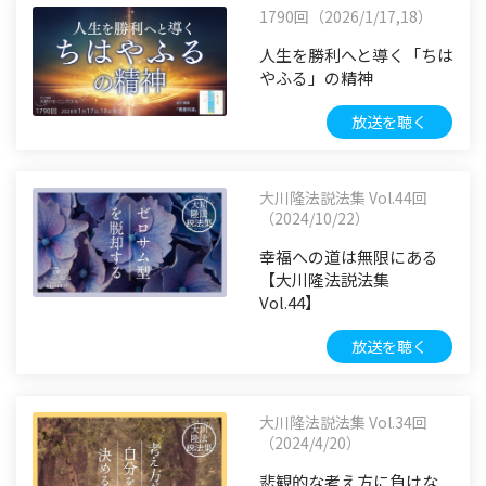
1790回（2026/1/17,18）
人生を勝利へと導く「ちは
やふる」の精神
放送を聴く
大川隆法説法集 Vol.44回
（2024/10/22）
幸福への道は無限にある
【大川隆法説法集
Vol.44】
放送を聴く
大川隆法説法集 Vol.34回
（2024/4/20）
悲観的な考え方に負けな