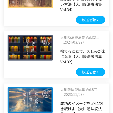
い方法【大川隆法説法集
Vol.34】
放送を聴く
大川隆法説法集 Vol.32回
（2024/03/29）
捨てることで、苦しみが楽
になる【大川隆法説法集
Vol.32】
放送を聴く
大川隆法説法集 Vol.8回
（2023/11/28）
成功のイメージを 心に抱
き続けよ【大川隆法説法