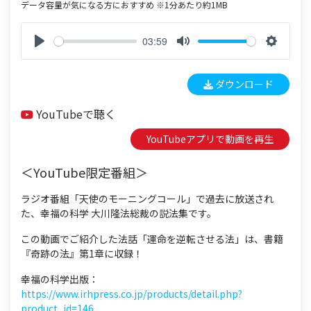
データ容量が気になる方におすすめ ※1分あたり約1MB
03:59
P
M
S
l
u
e
ダウンロード
a
t
t
y
e
t
YouTubeで聴く
i
n
YouTubeアプリで動画を再生
g
s
＜YouTube限定番組＞
ラジオ番組「天使のモーニングコール」で過去に放送され
た、幸福の科学 大川隆法総裁の説法集です。
この動画でご紹介した法話「運命を逆転させる法」は、書籍
『奇跡の法』第1章に収録！
幸福の科学出版：
https://www.irhpress.co.jp/products/detail.php?
product_id=146