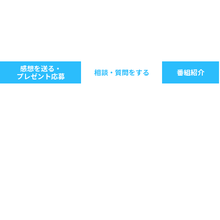
感想を送る・
相談・質問をする
番組紹介
プレゼント応募
キーワードで探す
ジャンル別に探す
音楽
ストレス
人間関係
仕事