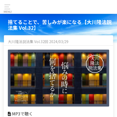
MENU
捨てることで、苦しみが楽になる【大川隆法説
法集 Vol.32】
大川隆法説法集 Vol.32回 2024/03/29
MP3で聴く