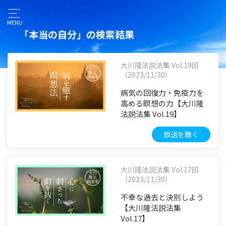
MENU
「本当の自分」の検索結果
大川隆法説法集 Vol.19回
（2023/11/30）
病気の回復力・免疫力を
高める瞑想の力【大川隆
法説法集 Vol.19】
放送を聴く
大川隆法説法集 Vol.17回
（2023/11/30）
不幸な過去と決別しよう
【大川隆法説法集
Vol.17】