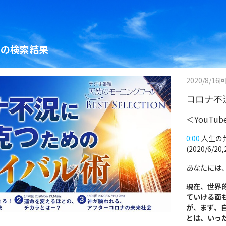
」の検索結果
2020/8/16
コロナ不
＜YouTu
0:00
人生の荒
(2020/6/20,
あなたには
現在、世界
ていける面
が、まず、
とは、いっ