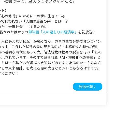
ジー社会の中で、見失ってはいけないこと。
ント】
「心の修行」のためにこの世に生きている
って代われない「人間の最後の砦」とは―？
った「未来社会」にするために
に説かれたばかりの
御法話「人の温もりの経済学」
を初放送！
「人に会えない状況」が続くなか、さまざまな分野でオンライン
います。こうした状況の先に見えるのが「本格的なAI時代の到
き不透明な時代にあって大川隆法総裁は数々の説法を行い「未来
を示されています。その中で語られる「AI・機械化への警鐘」と
」とはー？私たちが選ぶべき道はどの方向にあるのかー？みなさ
からの未来設計」を考える際の大きなヒントともなるはずです。
きください！
放送を聴く