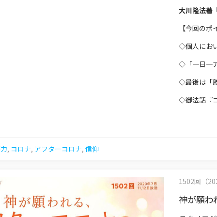
大川隆法著
【今回のポ
◇個人にお
◇「一日一
◇最後は「
◇御法話『
努力
,
コロナ
,
アフターコロナ
,
信仰
1502回（202
神が願わ