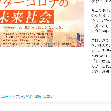
テクノロ
今回のポイ
◇私たちは
◇ＡＩが取
◇愛のこも
◇今年6月
コロナ渦で
化が進んで
来」。先行
への指針」
「その理由
んが「これ
ぜひ、お聞
,
ユートピア
,
AI
,
経済
,
発展
,
コロナ