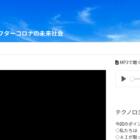
フターコロナの未来社会
MP3で聴
P
l
a
y
テクノロ
今回のポイ
◇私たちは
◇ＡＩが取