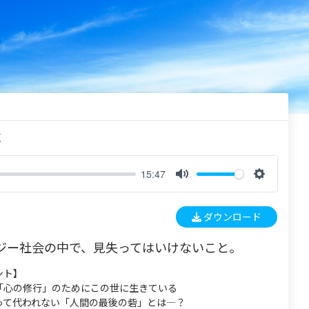
く
15:47
M
S
u
e
ダウンロード
t
t
e
t
ジー社会の中で、見失ってはいけないこと。
i
n
ント】
g
「心の修行」のためにこの世に生きている
s
って代われない「人間の最後の砦」とは―？