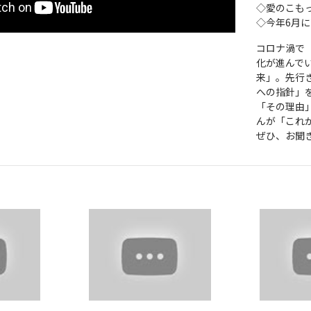
◇愛のこも
◇今年6月
コロナ渦で
化が進んで
来」。先行
への指針」
「その理由
んが「これ
ぜひ、お聞