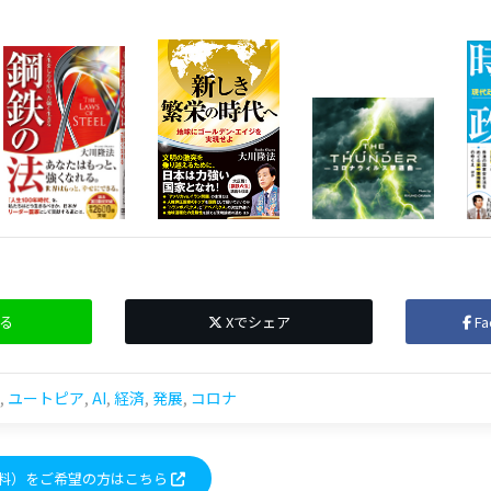
る
Xでシェア
F
,
ユートピア
,
AI
,
経済
,
発展
,
コロナ
料）をご希望の方はこちら