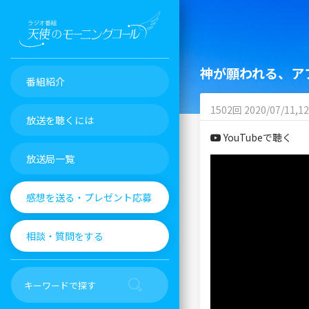
神が願われる、ア
番組紹介
1502回 2020/07/11,12
放送を聴くには
YouTubeで聴く
放送局一覧
感想を送る・プレゼント応募
相談・質問をする