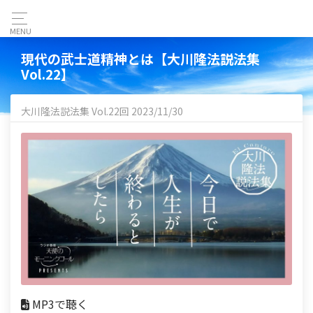
MENU
現代の武士道精神とは【大川隆法説法集
Vol.22】
大川隆法説法集 Vol.22回 2023/11/30
MP3で聴く