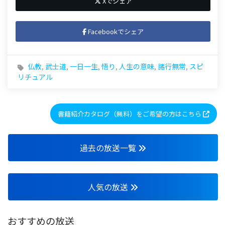
Xでシェア
Facebookでシェア
仏教
,
武士道
,
一日一生
,
悟り
,
人生の意味
,
諸行無常
,
スピ
リチュアル
書籍紹介カタログ（無料）をご希望の方はこちら
過去の放送一覧
人気の放送
おすすめの放送