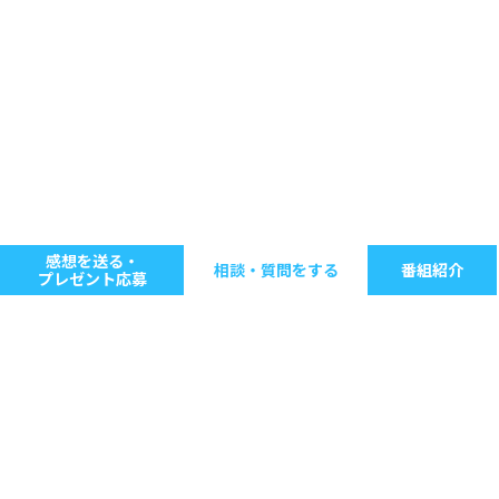
感想を送る・
相談・質問をする
番組紹介
プレゼント応募
キーワードで探す
ジャンル別に探す