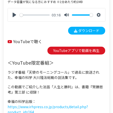
データ容量が気になる方におすすめ ※1分あたり約1MB
03:16
P
M
S
l
u
e
ダウンロード
a
t
t
y
e
t
YouTubeで聴く
i
n
YouTubeアプリで動画を再生
g
s
＜YouTube限定番組＞
ラジオ番組「天使のモーニングコール」で過去に放送され
た、幸福の科学 大川隆法総裁の説法集です。
この動画でご紹介した法話「人生と勝利」は、書籍『常勝思
考』第三部 に収録！
幸福の科学出版：
https://www.irhpress.co.jp/products/detail.php?
product_id=164