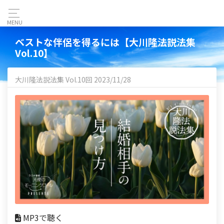
MENU
ベストな伴侶を得るには【大川隆法説法集
Vol.10】
大川隆法説法集 Vol.10回 2023/11/28
MP3で聴く