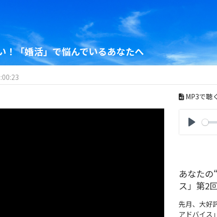
い！「婚活」で悩んでいるあなたへ
:00:23
MP3で聴
P
l
a
y
あなたの
ス」第2
先月、大好
アドバイス