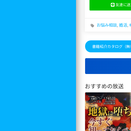
友達に送
お悩み相談
,
婚活
,
書籍紹介カタログ（無
おすすめの放送