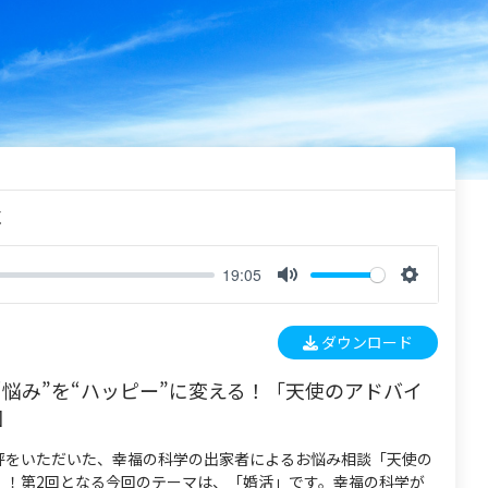
く
19:05
M
S
u
e
ダウンロード
t
t
e
t
“悩み”を“ハッピー”に変える！「天使のアドバイ
i
回
n
g
評をいただいた、幸福の科学の出家者によるお悩み相談「天使の
s
」！第2回となる今回のテーマは、「婚活」です。幸福の科学が