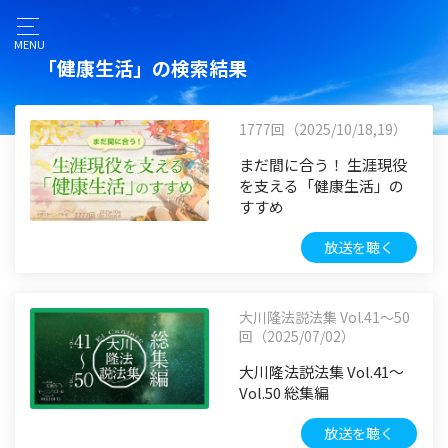
MENU
「健康生活」の検索結果
1777回（2025/10/18,19）
まだ間に合う！ 生涯現役
を支える「健康生活」の
すすめ
放送を聴く
大川隆法説法集 Vol.41〜50
回（2025/07/02）
大川隆法説法集 Vol.41〜
Vol.50 総集編
放送を聴く