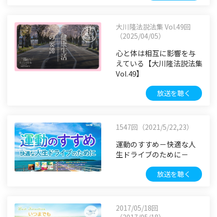
大川隆法説法集 Vol.49回
（2025/04/05）
心と体は相互に影響を与
えている【大川隆法説法集
Vol.49】
放送を聴く
1547回（2021/5/22,23）
運動のすすめ－快適な人
生ドライブのために－
放送を聴く
2017/05/18回