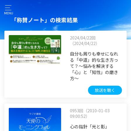
MENU
「称賛ノート」の検索結果
2024/04/22回
（2024/04/22）
自分も周りも幸せになれ
る「中道」的な生き方っ
て？～悩みを解決する
「心」と「知性」の磨き
方～
放送を聴く
0953回（2010-01-03
09:00:52）
心の指針「光と影」