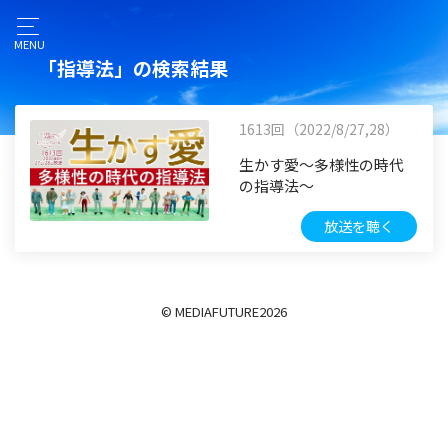
MENU
「指導法」の検索結果
1613回（2022/8/27,28）
生かす愛～多様性の時代
の指導法～
放送を聴く
© MEDIAFUTURE
2026