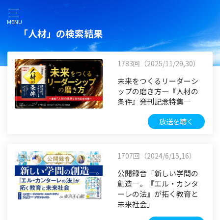
MENU
「人材」の検索結果
1783回（2025/11/29,30）
未来をつくるリーダーシ
ップの磨き方―『人材の
条件』発刊記念特集―
放送を聴く
1707回（2024/6/15,16）
公開録音「新しい学問の
創造―。『エル・カンタ
ーレの法』が拓く教育と
未来社会」