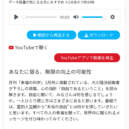
データ容量が気になる方におすすめ ※1分あたり約1MB
19:03
P
M
S
l
u
e
朗読から再生する
ダウンロード
a
t
t
y
e
t
YouTubeで聴く
i
n
YouTubeアプリで動画を再生
g
s
あなたに宿る、無限の向上の可能性
月刊「幸福の科学」1月号に掲載されている、大川隆法総裁書
き下ろしの詩篇、心の指針「自由であるということ」を読み
解きます。自由と聞いて、みなさんは何を感じるでしょう
か。一人ひとり感じ方はさまざまにあると思います。番組で
は、霊的人生観から“本当の自由”とは何かを探していきたい
と思います。すべての人の幸福を願って、世界中に贈られるメ
ッセージをぜひ味わってみてください。