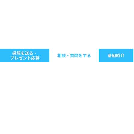
感想を送る・
相談・質問をする
番組紹介
プレゼント応募
キーワードで探す
ジャンル別に探す
音楽
ストレス