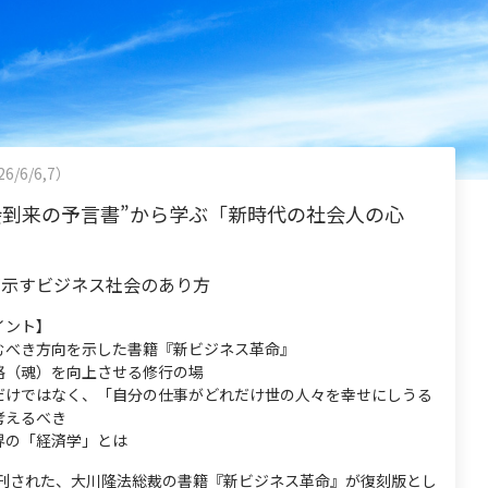
6/6/6,7）
会到来の予言書”から学ぶ「新時代の社会人の心
が示すビジネス社会のあり方
イント】
むべき方向を示した書籍『新ビジネス革命』
格（魂）を向上させる修行の場
だけではなく、「自分の仕事がどれだけ世の人々を幸せにしうる
考えるべき
界の「経済学」とは
に発刊された、大川隆法総裁の書籍『新ビジネス革命』が復刻版とし