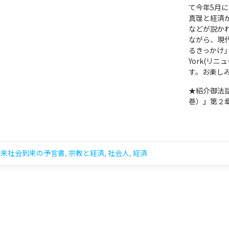
て今年5月
真理と経済
などが説か
ながら、現
るきっかけ」
York(リ
す。お楽し
★紹介御法
巻）』第２
未来社会到来の予言書
,
宗教と経済
,
社会人
,
経済