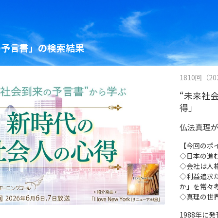
の予言書」の検索結果
1810回（202
“未来社
得」
仏法真理
【今回のポ
◇日本の進
◇会社は人
◇利益追求
か」を常々
◇真理の世
1988年