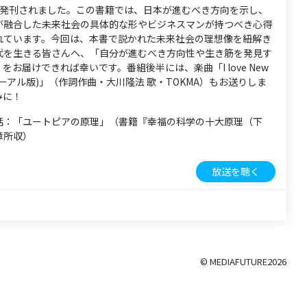
に発刊されました。この書籍では、日本が進むべき方向を示し、
が融合した未来社会の具体的な形やビジネスマンが持つべき心得
れています。今回は、本書で説かれた未来社会の理想像を紐解き
代を生きる皆さんへ、「自分が進むべき方向性や生き筋を発見す
をお届けできれば幸いです。番組後半には、楽曲「I love New
ニューアル版)」（作詞作曲・大川隆法 歌・TOKMA）もお送りしま
みに！
話：「ユートピアの原理」（書籍『幸福の科学の十大原理（下
章所収）
放送を聴く
© MEDIAFUTURE
2026