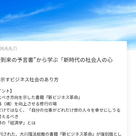
6/6/6,7）
会到来の予言書”から学ぶ「新時代の社会人の心
が示すビジネス社会のあり方
イント】
むべき方向を示した書籍『新ビジネス革命』
格（魂）を向上させる修行の場
だけではなく、「自分の仕事がどれだけ世の人々を幸せにしうる
考えるべき
界の「経済学」とは
に発刊された、大川隆法総裁の書籍『新ビジネス革命』が復刻版とし