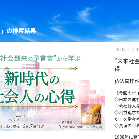
命」の検索結果
1810回（202
“未来社
得」
仏法真理
【今回のポ
◇日本の進
◇会社は人
◇利益追求
か」を常々
◇真理の世
1988年