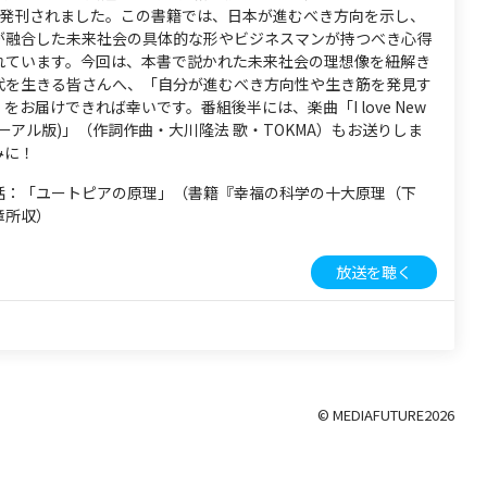
に発刊されました。この書籍では、日本が進むべき方向を示し、
が融合した未来社会の具体的な形やビジネスマンが持つべき心得
れています。今回は、本書で説かれた未来社会の理想像を紐解き
代を生きる皆さんへ、「自分が進むべき方向性や生き筋を発見す
をお届けできれば幸いです。番組後半には、楽曲「I love New
ニューアル版)」（作詞作曲・大川隆法 歌・TOKMA）もお送りしま
みに！
話：「ユートピアの原理」（書籍『幸福の科学の十大原理（下
章所収）
放送を聴く
© MEDIAFUTURE
2026