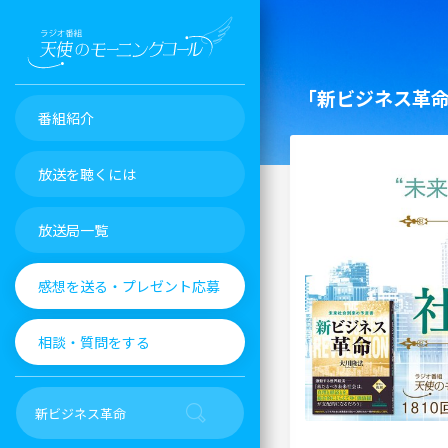
「新ビジネス革
番組紹介
放送を聴くには
放送局一覧
感想を送る・プレゼント応募
相談・質問をする