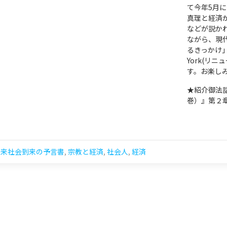
て今年5月
真理と経済
などが説か
ながら、現
るきっかけ」
York(リ
す。お楽し
★紹介御法
巻）』第２
未来社会到来の予言書
,
宗教と経済
,
社会人
,
経済