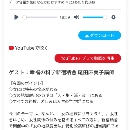
データ容量が気になる方におすすめ ※1分あたり約1MB
19:59
P
M
S
l
u
e
ダウンロード
a
t
t
y
e
t
YouTubeで聴く
i
n
YouTubeアプリで動画を再生
g
s
ゲスト：幸福の科学新宿精舎 尾田麻美子講師
【今回のポイント】
◇女には特有の悩みがある
◇女の地獄脱出のカギは「苦・集・滅・道」にある
◇すべての経験、苦しみは人生の“宝物”になる
今回のテーマは、なんと、「女の地獄にサヨナラ！」。女性
をはじめ、女性関係の悩みを抱えるすべての方に、新宿精舎
で開催中の『女の地獄脱出法』特別公案研修の担当講師であ