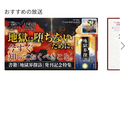
おすすめの放送