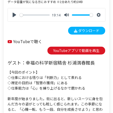
データ容量が気になる方におすすめ ※1分あたり約1MB
19:14
P
M
S
l
u
e
ダウンロード
a
t
t
y
e
t
YouTubeで聴く
i
n
YouTubeアプリで動画を再生
g
s
ゲスト：幸福の科学新宿精舎 杉浦満春館長
【今回のポイント】
◇仕事における悟りは「判断力」として表れる
◇禅定の目的は「智慧の獲得」にある
◇仕事能力は「心」を練り上げるなかで磨かれる
新年度が始まりました。街に出ると、新しいスーツに身を包
んだ方々の姿がとっても眩しく感じられます。この季節にな
ると、「心機一転、もう一段、自分を成長させよう」と思わ