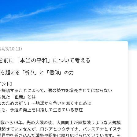
4/8/10,11）
を前に「本当の平和」について考える
壁を超える「祈り」と「信仰」の力
イント】
を提唱することによって、悪の勢力を増長させてはならない
ら見た「正義」とは
和のための祈り」～地球から争いを無くすために
人も、永遠の向上を目指して生きている存在
終戦から79年。先の大戦の後、大国同士が直接戦うような大規模
は起きていませんが、ロシアとウクライナ、パレスチナとイスラ
世界中を巻き込んだ戦争や紛争は繰り広げられていています。そ