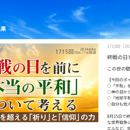
結果
1715回（202
終戦の日
この世の
【今回のポ
◇「平和」
◇神の目か
◇「地球平
◇自分も他
8月15日で
な世界戦争
エルなど、