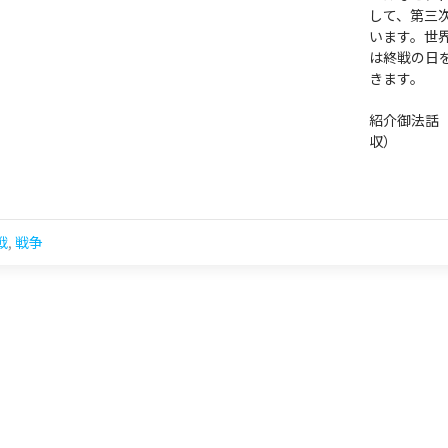
して、第三
います。世
は終戦の日
きます。
紹介御法話
収）
戦
,
戦争