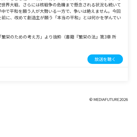
次世界大戦、さらには核戦争の危機まで懸念される状況も続いて
界中で平和を願う人が大勢いる一方で、争いは絶えません。今回
を前に、改めて創造主が願う「本当の平和」とは何かを学んでい
「繁栄のための考え方」より抜粋（書籍『繁栄の法』第3章 所
放送を聴く
© MEDIAFUTURE
2026