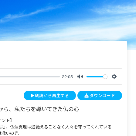
く
22:05
M
S
u
e
朗読から再生する
ダウンロード
t
t
e
t
から、私たちを導いてきた仏の心
i
n
イント】
g
代も、仏法真理は途絶えることなく人々を守ってくれている
s
は救いの光