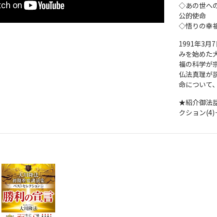
◇あの世へ
公的使命
◇悟りの幸
1991年3
みを始めた
福の科学が
仏法真理が
命について
★紹介御法
クション(4