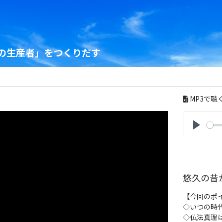
の生産者」をつくりだす
MP3で聴
P
l
a
y
悠久の昔
【今回のポ
◇いつの時
◇仏法真理