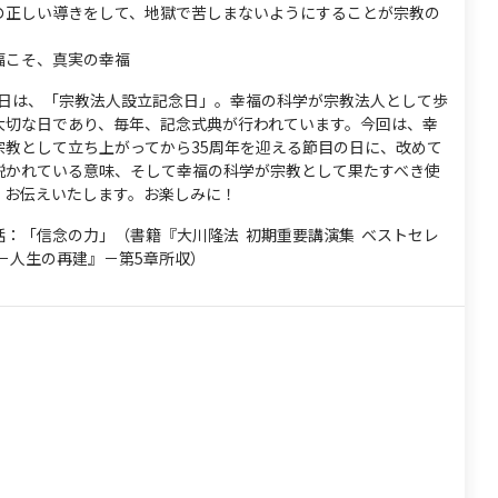
の正しい導きをして、地獄で苦しまないようにすることが宗教の
福こそ、真実の幸福
月7日は、「宗教法人設立記念日」。幸福の科学が宗教法人として歩
大切な日であり、毎年、記念式典が行われています。今回は、幸
宗教として立ち上がってから35周年を迎える節目の日に、改めて
説かれている意味、そして幸福の科学が宗教として果たすべき使
、お伝えいたします。お楽しみに！
話：「信念の力」（書籍『大川隆法 初期重要講演集 ベストセレ
)－人生の再建』－第5章所収）