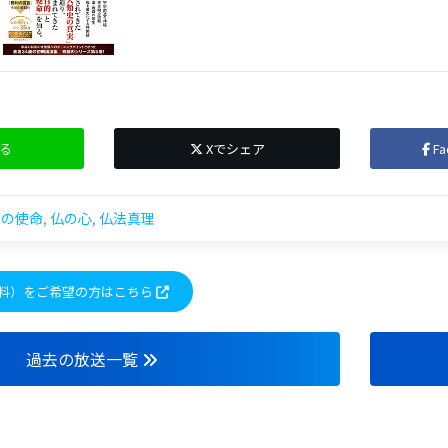
る
Xでシェア
F
教の使命
,
仏の心
,
仏法真理
料）をご希望の方はこちら
過去の放送一覧