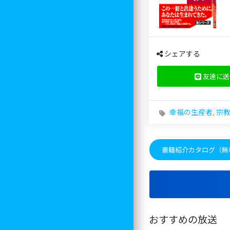
シェアする
友達に送
幸福の生産者
,
宗
書籍紹介カタログ（無
おすすめの放送