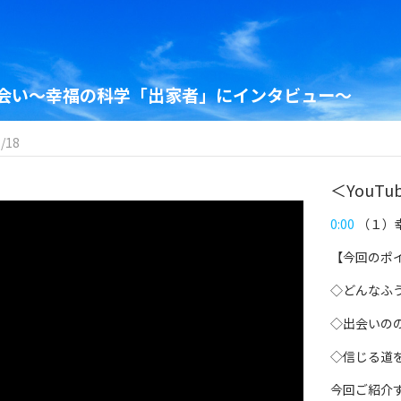
会い～幸福の科学「出家者」にインタビュー～
/18
＜YouT
0:00
（１）
【今回のポ
◇どんなふ
◇出会いの
◇信じる道
今回ご紹介