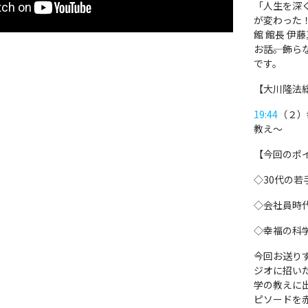
「人生を深
が変わった
館 館長 伊
お話――。
です。
【大川隆法
19:44
（２）
教え～
【今回のポ
◇30代の
◇会社員時
◇幸福の科
今回お送り
ジオに招い
学の教えに
ピソードを