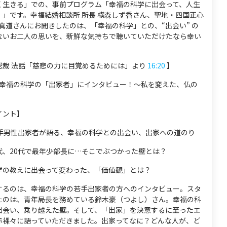
く生きる」での、事前プログラム「幸福の科学に出会って、人生
！」です。幸福結婚相談所 所長 横森しず香さん、聖地・四国正心
藤真道さんにお聞きしたのは、「幸福の科学」との、“出会い” の
飾らないお二人の思いを、新鮮な気持ちで聴いていただけたなら幸い
総裁 法話「慈悲の力に目覚めるためには」より
16:20
】
幸福の科学の「出家者」にインタビュー！～私を変えた、仏の
イント】
若手男性出家者が語る、幸福の科学との出会い、出家への道のり
代、20代で最年少部長に…そこでぶつかった壁とは？
学の教えに出会って変わった、「価値観」とは？
するのは、幸福の科学の若手出家者の方へのインタビュー。スタ
たのは、青年局長を務めている鈴木豪（つよし）さん。幸福の科
出会い、乗り越えた壁。そして、「出家」を決意するに至ったエ
赤裸々に語っていただきました。出家ってなに？どんな人が、ど