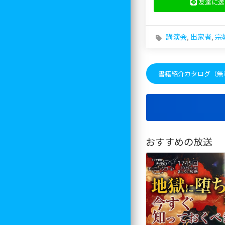
友達に送
講演会
,
出家者
,
宗
書籍紹介カタログ（無
おすすめの放送