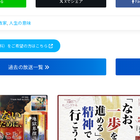
る
Xでシェア
F
教家
,
人生の意味
料）をご希望の方はこちら
過去の放送一覧