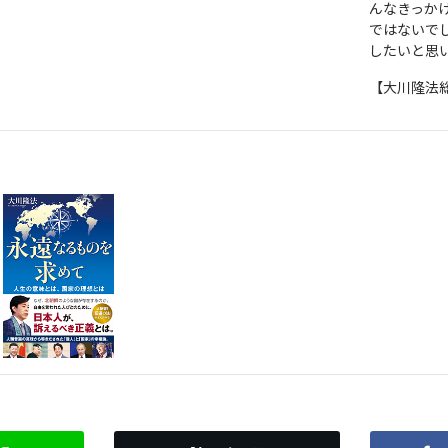
んなきっか
ではないで
したいと思
【大川隆法