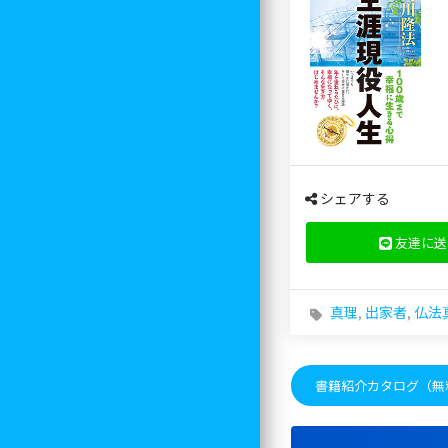
シェアする
友達に送
真理
,
出家者
,
仏法
書籍紹介カタログ（無