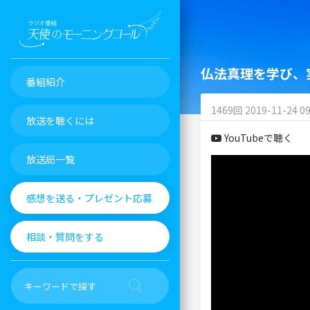
仏法真理を学び、
番組紹介
1469回 2019-11-24 09
放送を聴くには
YouTubeで聴く
放送局一覧
感想を送る・プレゼント応募
相談・質問をする