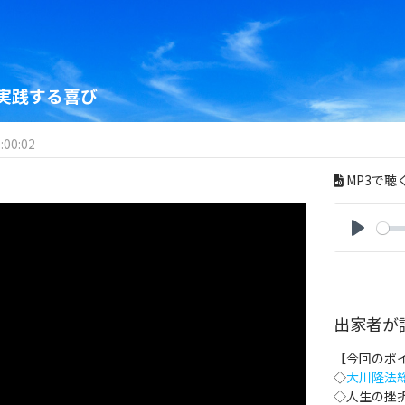
実践する喜び
:00:02
MP3で聴
P
l
a
y
出家者が
【今回のポ
◇
大川隆法
◇人生の挫