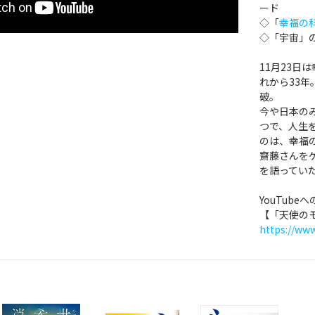
ード
◇「
幸福の
◇「宇宙」
11月23日
れから33年
破。
今や日本の
つで、人生
のは、幸福
齋藤さんを
を語ってい
YouTub
【「天使のモ
https://w