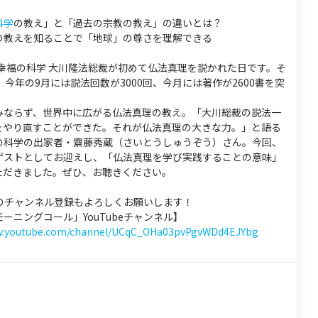
科学
の教え」と「過去の宗教の教え」の違いとは？
の教えを知ることで「地球」の尊さを理解できる
は幸福の科学 大川隆法総裁が初めて仏法真理を説かれた日です。そ
。今年の9月には説法回数が3000回、今月には著作が2600書を突
みならず、世界中に広がる仏法真理の教え。「大川総裁の説法一
をやり直すことができた。それが仏法真理の大きな力。」と語る
の科学の出家者・齋藤秀蔵（さいとうしゅうぞう）さん。今回、
ゲストとしてお迎えし、「仏法真理を学び実践することの意味」
ただきました。ぜひ、お聴きください。
eへのチャンネル登録もよろしくお願いします！
ーニングコール」YouTubeチャンネル】
ww.youtube.com/channel/UCqC_OHa03pvPgvWDd4EJYbg