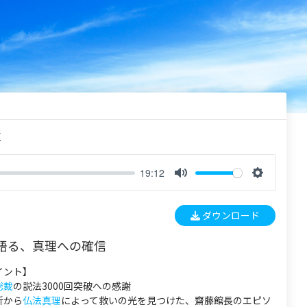
く
19:12
M
S
u
e
ダウンロード
t
t
e
t
語る、真理への確信
i
n
イント】
g
総裁
の説法3000回突破への感謝
s
折から
仏法真理
によって救いの光を見つけた、齋藤館長のエピソ