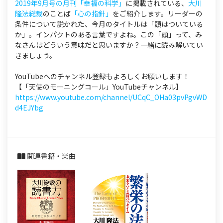
2019年9月号の月刊「幸福の科学」
に掲載されている、
大川
隆法総裁
のことば
「心の指針」
をご紹介します。リーダーの
条件について説かれた、今月のタイトルは「頭はついている
か」。インパクトのある言葉ですよね。この「頭」って、み
なさんはどういう意味だと思いますか？一緒に読み解いてい
きましょう。
YouTubeへのチャンネル登録もよろしくお願いします！
【「天使のモーニングコール」YouTubeチャンネル】
https://www.youtube.com/channel/UCqC_OHa03pvPgvWD
d4EJYbg
関連書籍・楽曲