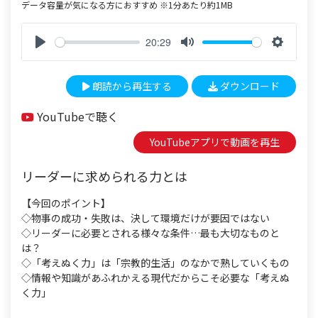
データ容量が気になる方におすすめ ※1分あたり約1MB
20:29
P
M
S
l
u
e
朗読から再生する
ダウンロード
a
t
t
y
e
t
YouTubeで聴く
i
n
YouTubeアプリで動画を再生
g
s
リーダーに求められる力とは
【今回のポイント】
◇物事の成功・失敗は、決して環境だけが要因ではない
◇リーダーに必要とされる様々な条件…最も大切なものと
は？
◇「考えぬく力」は「宗教的生活」のなかで熟していくもの
◇情報や知識があふれかえる現代だからこそ必要な「考えぬ
く力」