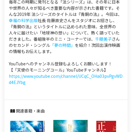
毎年この時期に発刊となる「法シリーズ」は、その年に日本
や世界の人々が知るべき重要な内容が示された書籍です。そ
んな2019年 法シリーズのタイトルは『青銅の法』。今回は、
幸福の科学出版
社長 佐藤直史さんをスタジオにお招きし、
『青銅の法』というタイトルに込められた意味、全世界の
人々に届けたい「地球神の想い」について、熱く語っていた
だきました。番組後半のミニ・コーナーでは、
千眼美子
さん
のセカンド・シングル
「夢の時間」
を紹介！次回出演作映画
の情報もお伝えします。
YouTubeへのチャンネル登録もよろしくお願いします！
【「天使のモーニングコール」YouTubeチャンネル】
https://www.youtube.com/channel/UCqC_OHa03pvPgvWD
d4EJYbg
関連書籍・楽曲