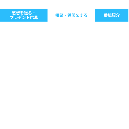
感想を送る・
相談・質問をする
番組紹介
プレゼント応募
キーワードで探す
ジャンル別に探す
音楽
ストレス
人間関係
仕事
病気・健康
生きる意味