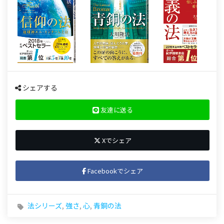
シェアする
友達に送る
Xでシェア
Facebookでシェア
法シリーズ
,
強さ
,
心
,
青銅の法