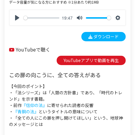
データ容量が気になる方におすすめ ※1分あたり約1MB
19:47
P
M
S
l
u
e
ダウンロード
a
t
t
y
e
t
YouTubeで聴く
i
n
YouTubeアプリで動画を再生
g
s
この扉の向こうに、全ての答えがある
【今回のポイント】
・「法シリーズ」は「人類の方針書」であり、「時代のトレ
ンド」を示す書籍。
・前作
『信仰の法』
に寄せられた読者の反響
・
『青銅の法』
というタイトルの意味について
・「全ての人にこの扉を押し開けてほしい」という、地球神
のメッセージとは