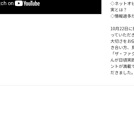
◇ネットオ
実とは？
◇情報過多
10月22
っていただ
大切さをお
き合い方、
「ザ・ファ
んが日頃実
ントが満載
だきました