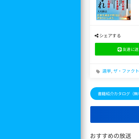
シェアする
友達に送
選挙
,
ザ・ファク
書籍紹介カタログ（無
おすすめの放送