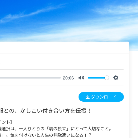
く
20:06
M
S
u
e
ダウンロード
t
t
e
t
報との、かしこい付き合い方を伝授！
i
n
イント】
g
捨選択は、一人ひとりの「魂の独立」にとって大切なこと。
s
集」。気を付けないと人生の無駄遣いになる！？