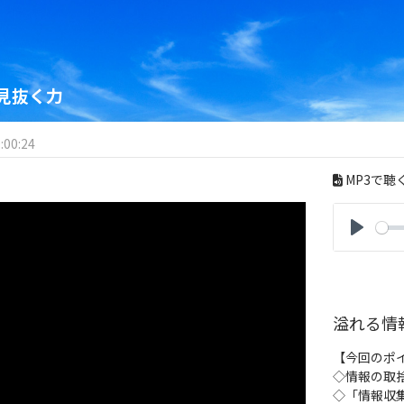
見抜く力
:00:24
MP3で聴
P
l
a
y
溢れる情
【今回のポ
◇情報の取
◇「情報収